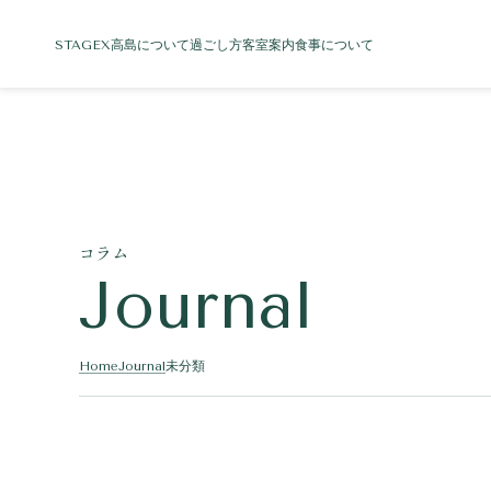
STAGEX高島について
過ごし方
客室案内
食事について
コラム
Journal
Home
Journal
未分類