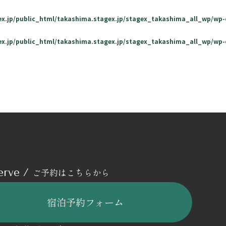
ex.jp/public_html/takashima.stagex.jp/stagex_takashima_all_wp/wp
ex.jp/public_html/takashima.stagex.jp/stagex_takashima_all_wp/wp
ご予約はこちらから
erve /
宿泊予約フォーム