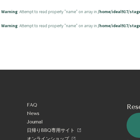
Warning
: Attempt to read property "name" on array in
/home/ideal917/stag
Warning
: Attempt to read property "name" on array in
/home/ideal917/stag
FAQ
Res
News
Journal
日帰りBBQ専用サイト
オンラインショップ