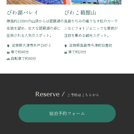
びわ湖バレイ
びわこ箱館山
標高約1100mの山頂からは琵琶湖の
高島ちぢみの織りなす虹のカーテ
全貌を望め、壮大な琵琶湖の姿に
ンなどフォトジェニックな景色が
圧倒される人気のスポット。
注目を集める観光スポット。
滋賀県大津市木戸1547-1
滋賀県高島市今津町日置前
車で約40分
車で約20分
自転車で約60分
Reserve /
ご予約はこちらから
宿泊予約フォーム