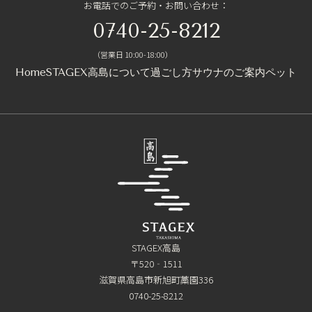
お電話でのご予約・お問い合わせ：
0740-25-8212
（営業日 10:00-18:00）
Home
STAGEX高島について
過ごし方
サウナのご案内
ペットと
STAGEX高島
〒520‐1511
滋賀県高島市新旭町藁園336
0740-25-8212