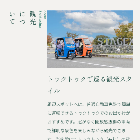
て
観
光
に
つ
い
g
A
b
o
u
t
S
i
g
h
t
s
e
e
i
n
トゥクトゥクで巡る観光スタ
イル
周辺スポットへは、普通自動車免許で簡単
に運転できるトゥクトゥクでのお出かけが
おすすめです。窓がなく開放感抜群の車両
で鮮明な景色を楽しみながら観光できま
す。当施設にてトゥクトゥク（有料）の貸