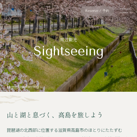
Reserve / 予約
周辺観光
Sightseeing
Home
Sightseeing
山と湖と息づく、高島を旅しよう
琵琶湖の北西部に位置する滋賀県高島市のほとりにたたずむ