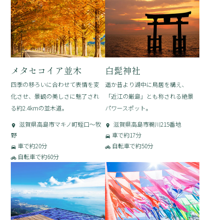
メタセコイア並木
白髭神社
四季の移ろいに合わせて表情を変
遥か昔より湖中に鳥居を構え、
化させ、景観の美しさに魅了され
「近江の厳島」とも称される絶景
る約2.4kmの並木道。
パワースポット。
滋賀県高島市マキノ町蛭口～牧
滋賀県高島市鵜川215番地
野
車で約17分
車で約20分
自転車で約50分
自転車で約60分