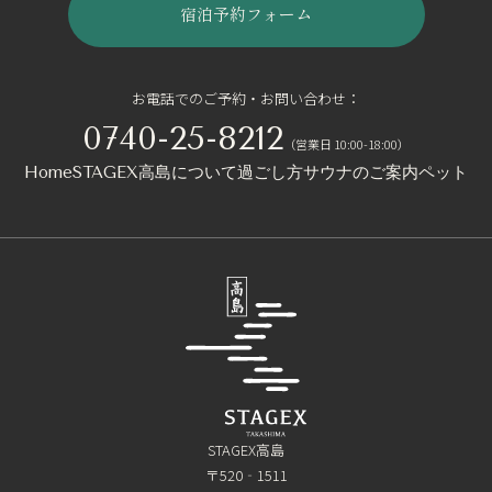
宿泊予約フォーム
お電話でのご予約・お問い合わせ：
0740-25-8212
（営業日 10:00-18:00）
Home
STAGEX高島について
過ごし方
サウナのご案内
ペットと
STAGEX高島
〒520‐1511