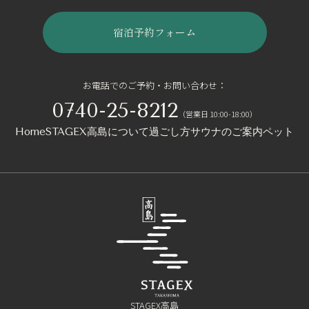
宿泊予約フォーム
お電話でのご予約・お問い合わせ：
0740-25-8212
（営業日 10:00-18:00）
Home
STAGEX高島について
過ごし方
サウナのご案内
ペットと
STAGEX高島