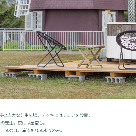
島自慢の広大な芝生広場。デッキにはチェアを設置。
緑の芝生。夜には星空も。
こえるのは、滝流をれる水流のみ。