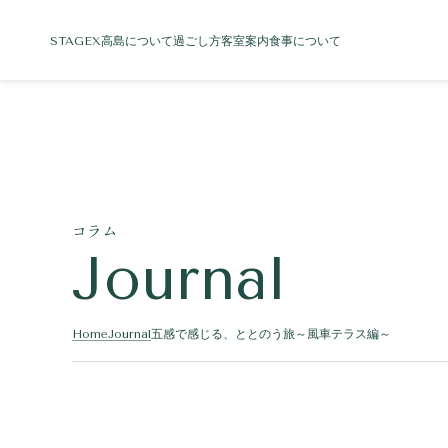
STAGEX高島について
過ごし方
客室案内
食事について
コラム
Journal
Home
Journal
五感で感じる、ととのう旅～風車テラス編～