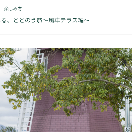
楽しみ方
じる、ととのう旅～風車テラス編～