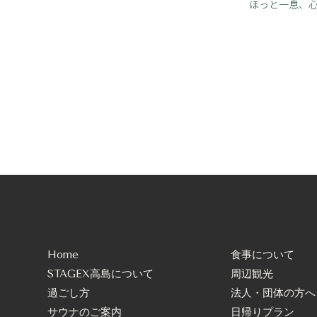
ほっと一息、
Home
食事について
STAGEX高島について
周辺観光
過ごし方
法人・団体の方へ
サウナのご案内
日帰りプラン