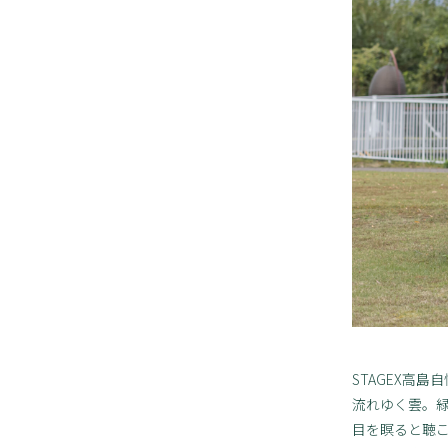
STAGEX高
流れゆく雲。
目を瞑ると聴