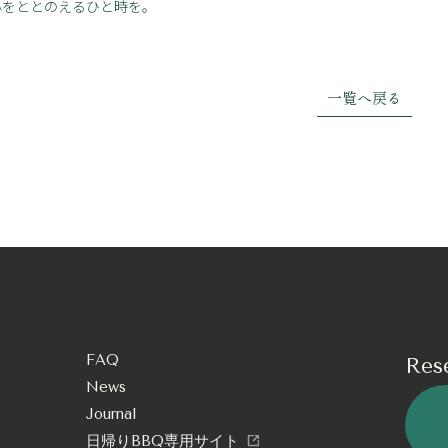
心をととのえるひと時を。
一覧へ戻る
FAQ
Res
News
Journal
日帰りBBQ専用サイト